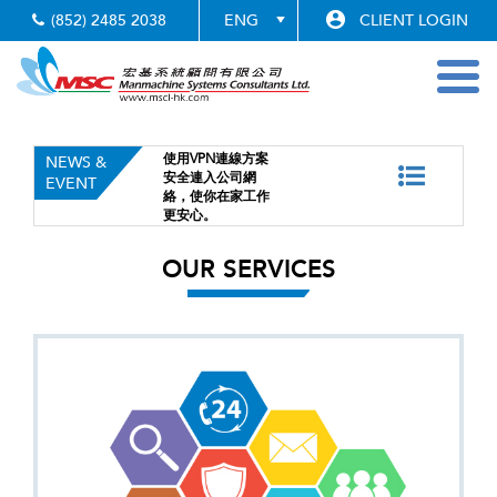
(852) 2485 2038
CLIENT LOGIN
Toggl
navig
Previous
Nex
遙距
使用VPN連線方案
Cisco Web
NEWS &
家
安全連入公司網
工作方案幫
EVENT
戶
絡，使你在家工作
辦公時都可
更安心。
及同事開會
OUR SERVICES