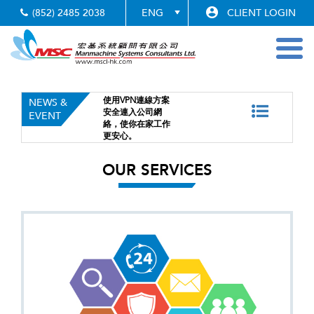
(852) 2485 2038
CLIENT LOGIN
Toggl
navig
Previous
Nex
遙距
使用VPN連線方案
Cisco Web
NEWS &
家
安全連入公司網
工作方案幫
EVENT
戶
絡，使你在家工作
辦公時都可
更安心。
及同事開會
OUR SERVICES