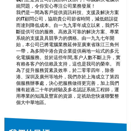
統問題，令你安心專注公司業務發展！
我們是一間為客戶提供資訊科技、支援及解決方案
的IT顧問公司，協助貴公司節省時間，減低錯誤從
而達到降低成本。自一九九零年成立以來，我們不
斷提供可信的服務、高效及可靠的解決方案、專業
系統的支援及具競爭力的價格。由一九九七年開
始，本公司已將電腦業務延伸至廣東省珠江三角州
一帶，為多間中港合資企業提供兩地一站式的多元
化電腦服務。並於這些年間,客户人數不斷上升，實
有賴各客户的信賴及支持，這也是我司的榮幸。 而
為了提升服務質素及效率，於二零零四年，除香
港、深圳及廣州等地外，我們亦於上海成立了第四
個服務辦事處，決心把服務做得更完善，加上我們
擁有超過二十年的經驗及多名認証系統工程師，運
用專業的知識及豐富的資源，定祇助您快速聯繫整
個大中華地區。